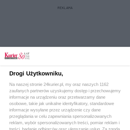
REKLAMA
Dzień Zwycięstwa nad pokojem
09.05.2025 r. 18:00
9 maja Rosjanie obchodzą swoje
Drogi Użytkowniku,
najważniejsze święto. Ten dzień łączy ich
ponad podziałami politycznymi...
Na naszej stronie 24kurier.pl, my oraz naszych 1162
zaufanych partnerów uzyskujemy dostęp i przechowujemy
informacje na urządzeniu oraz przetwarzamy dane
Granica hipokryzji
osobowe, takie jak unikalne identyfikatory, standardowe
Trzaskowskiego
informacje wysyłane przez urządzenie czy dane
04.05.2025 r. 12:00
przeglądania w celu zapewniania spersonalizowanych
Tytuł sugeruje, że tym razem, zamiast
reklam, wybór spersonalizowanych treści, pomiar reklam i
o Wschodzie, postanowiłem napisać
treści, badanie odbiorców oraz ulepszanie usług. Za zgodą
o kampanii wyborczej w Polsce i...