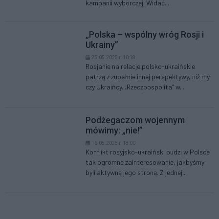
kampanii wyborczej. Widać...
„Polska – wspólny wróg Rosji i
Ukrainy”
25.05.2025 r. 10:18
Rosjanie na relacje polsko-ukraińskie
patrzą z zupełnie innej perspektywy, niż my
czy Ukraińcy. „Rzeczpospolita” w...
Podżegaczom wojennym
mówimy: „nie!”
16.05.2025 r. 18:00
Konflikt rosyjsko-ukraiński budzi w Polsce
tak ogromne zainteresowanie, jakbyśmy
byli aktywną jego stroną. Z jednej...