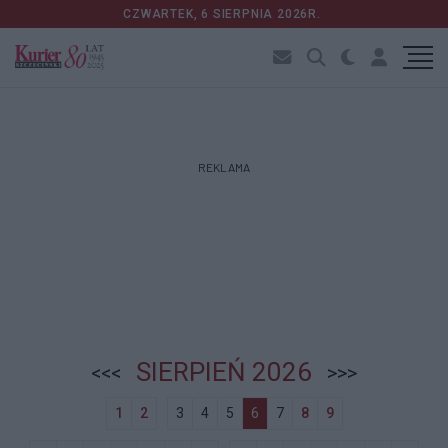
CZWARTEK, 6 SIERPNIA 2026R.
REKLAMA
SIERPIEŃ
2026
<<<
>>>
1
2
3
4
5
6
7
8
9