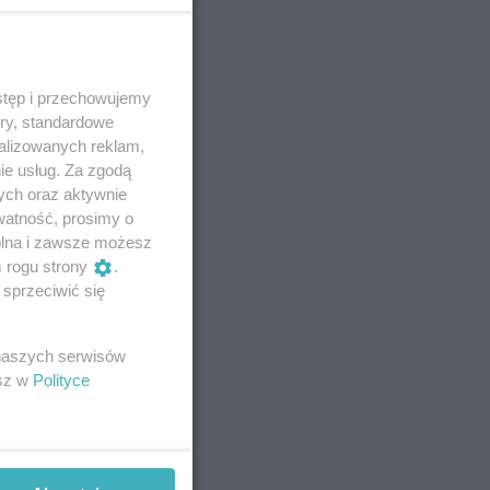
stęp i przechowujemy
ory, standardowe
alizowanych reklam,
ie usług. Za zgodą
ych oraz aktywnie
watność, prosimy o
wolna i zawsze możesz
m rogu strony
.
sprzeciwić się
 naszych serwisów
esz w
Polityce