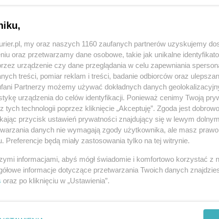
lbo rzetelność sondażowni, albo prawdomówność obywateli
rwszej kwestii, trudno wierzyć państwowym ośrodkom...
niku,
ć
kurier.pl, my oraz naszych 1160 zaufanych partnerów uzyskujemy do
niu oraz przetwarzamy dane osobowe, takie jak unikalne identyfikat
ywać? Czy mają prawo do wakacji? Czy mają prawo się śmiać? Czy
przez urządzenie czy dane przeglądania w celu zapewniania sperson
ą prawo choć na chwilę zapomnieć o koszmarze, który ich dotyka?
ych treści, pomiar reklam i treści, badanie odbiorców oraz ulepszan
pytań brzmi nie tyle nawet kontrowersyjnie...
fani Partnerzy możemy używać dokładnych danych geolokalizacyjn
tykę urządzenia do celów identyfikacji. Ponieważ cenimy Twoją pry
z tych technologii poprzez kliknięcie „Akceptuję”. Zgoda jest dobro
na czy Rosja?
ikając przycisk ustawień prywatności znajdujący się w lewym dolny
etwarzania danych nie wymagają zgody użytkownika, ale masz prawo 
ak wielokrotnie powtarzałem, Rosja nie chce pokoju, tylko podboju.
. Preferencje będą miały zastosowania tylko na tej witrynie.
prawa do niepodległości po prostu nie uznaje. Przypomnijmy: już latem
ości historycznej...
szymi informacjami, abyś mógł świadomie i komfortowo korzystać z
gółowe informacje dotyczące przetwarzania Twoich danych znajdzi
s
oraz po kliknięciu w „Ustawienia”.
REKLAMA