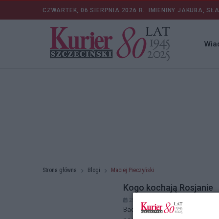
CZWARTEK, 06 SIERPNIA 2026 R.
IMIENINY JAKUBA, SŁ
Wia
Strona główna
Blogi
Maciej Pieczyński
Kogo kochają Rosjanie
29.06.2025 r. 10:17
Badania opinii publicznej w pań