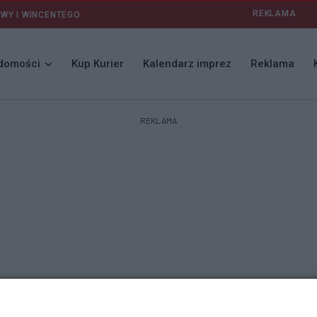
REKLAMA
AWY I WINCENTEGO
domości
Kup Kurier
Kalendarz imprez
Reklama
REKLAMA
stwie Władimira Putina mają tę zasadniczą wadę, że łatwo je