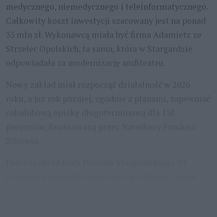
medycznego, niemedycznego i teleinformatycznego.
Całkowity koszt inwestycji szacowany jest na ponad
35 mln zł. Wykonawcą miała być firma Adamietz ze
Strzelec Opolskich, ta sama, która w Stargardzie
odpowiadała za modernizację amfiteatru.
Nowy zakład miał rozpocząć działalność w 2026
roku, a już rok później, zgodnie z planami, zapewniać
całodobową opiekę długoterminową dla 158
pacjentów, finansowaną przez Narodowy Fundusz
Zdrowia.
Podczas obrad Rady Powiatu Stargardzkiego 24
września przewodnicząca komisji zdrowia i spraw
społecznych, Marta Hawrylak, poinformowała
radnych o zaskarżeniu przetargu przez drugą firmę,