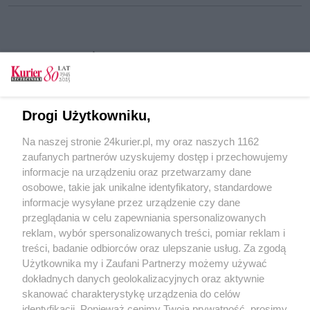
CZYTAJ TAKŻE
47-latek zaatakował policjantów. Awantura w
sklepie zakończona aresztem
Drogi Użytkowniku,
Wsparcie dla potrzebujących
Na naszej stronie 24kurier.pl, my oraz naszych 1162
Stargard wybrał inwestycje na 2026 r.
zaufanych partnerów uzyskujemy dostęp i przechowujemy
Rekordowe poparcie dla placu zabaw
informacje na urządzeniu oraz przetwarzamy dane
osobowe, takie jak unikalne identyfikatory, standardowe
POGODA
informacje wysyłane przez urządzenie czy dane
przeglądania w celu zapewniania spersonalizowanych
reklam, wybór spersonalizowanych treści, pomiar reklam i
treści, badanie odbiorców oraz ulepszanie usług. Za zgodą
18
℃
Użytkownika my i Zaufani Partnerzy możemy używać
dokładnych danych geolokalizacyjnych oraz aktywnie
Zobacz prognozę na 3 dni
skanować charakterystykę urządzenia do celów
identyfikacji. Ponieważ cenimy Twoją prywatność, prosimy