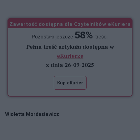
która też ZOL w Stargardzie
...
Zawartość dostępna dla Czytelników eKuriera
58%
Pozostało jeszcze
treści.
Pełna treść artykułu dostępna w
eKurierze
z dnia 26-09-2025
Kup eKurier
Wioletta Mordasiewicz